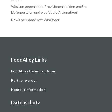
Was tun gegen hohe Provisionen bei den großen
Lieferportalen und was ist die Alternative?
News bei FoodAlley: WinOrder
FoodAlley Links
F
oodAlley Lieferplattform
Partner werden
Kontaktinformation
Datenschutz